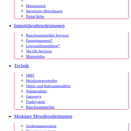
Datentausch
Integrierte Abrechnung
Portal Infos
Immobiliendienstleistungen
Rauchwarnmelder Services
Energieausweis*
Legionellenprüfung*
Vor-Ort-Services
Mieterinfos
Technik
OMS
Heizkostenverteiler
Warm- und Kaltwasserzähler
Wärmezähler
Gateways
Funksystem
Rauchwarnmelder
Modulare Messdienstleistungen
Gerätemanagement