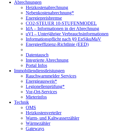
Abrechnungen
Heizkostenabrechnung
Nebenkostenabrechnung*
Energiepreisbremse
CO2-STEUER 10-STUFENMODEL
IdA – Informationen in der Abrechnung
uVI – Unterjährige Verbrauchsinformationen
Informationspflicht nach §9 EnSikuMaV
Energieeffizienz-Richtlinie (EED)
Datentausch
Integrierte Abrechnung
Portal Infos
Immobiliendienstleistungen
Rauchwarnmelder Services
Energieausweis*
Legionellenprüfung*
Vor-Ort-Services
Mieterinfos
Technik
OMS
Heizkostenverteiler
Warm- und Kaltwasserzähler
Wärmezähler
Gateways