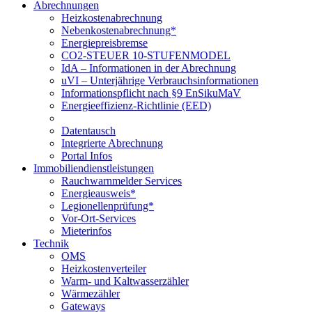
Abrechnungen
Heizkostenabrechnung
Nebenkostenabrechnung*
Energiepreisbremse
CO2-STEUER 10-STUFENMODEL
IdA – Informationen in der Abrechnung
uVI – Unterjährige Verbrauchsinformationen
Informationspflicht nach §9 EnSikuMaV
Energieeffizienz-Richtlinie (EED)
Datentausch
Integrierte Abrechnung
Portal Infos
Immobiliendienstleistungen
Rauchwarnmelder Services
Energieausweis*
Legionellenprüfung*
Vor-Ort-Services
Mieterinfos
Technik
OMS
Heizkostenverteiler
Warm- und Kaltwasserzähler
Wärmezähler
Gateways