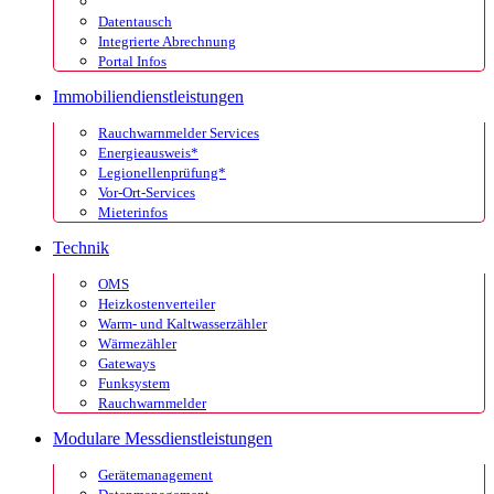
Datentausch
Integrierte Abrechnung
Portal Infos
Immobiliendienstleistungen
Rauchwarnmelder Services
Energieausweis*
Legionellenprüfung*
Vor-Ort-Services
Mieterinfos
Technik
OMS
Heizkostenverteiler
Warm- und Kaltwasserzähler
Wärmezähler
Gateways
Funksystem
Rauchwarnmelder
Modulare Messdienstleistungen
Gerätemanagement